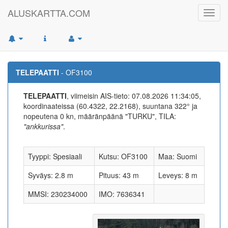
ALUSKARTTA.COM
Toggl
navig
TELEPAATTI
- OF3100
TELEPAATTI
, viimeisin AIS-tieto: 07.08.2026 11:34:05,
koordinaateissa (60.4322, 22.2168), suuntana 322° ja
nopeutena 0 kn, määränpäänä "TURKU", TILA:
"ankkurissa"
.
Tyyppi: Spesiaali
Kutsu: OF3100
Maa: Suomi
Syväys: 2.8 m
Pituus: 43 m
Leveys: 8 m
MMSI: 230234000
IMO: 7636341