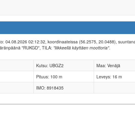
ieto: 04.08.2026 02:12:32, koordinaateissa (56.2575, 20.0488), suuntan
ääränpäänä "RUKGD", TILA:
"liikkeellä käyttäen moottoria"
.
Kutsu: UBGZ2
Maa: Venäjä
Pituus: 100 m
Leveys: 16 m
IMO: 8918435