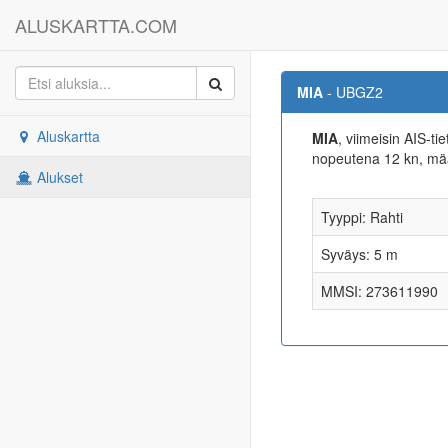
ALUSKARTTA.COM
MIA
- UBGZ2
Aluskartta
MIA
, viimeisin AIS-t
nopeutena 12 kn, m
Alukset
Tyyppi: Rahti
Syväys: 5 m
MMSI: 273611990