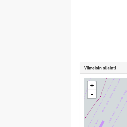
Viimeisin sijainti
+
-