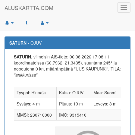
ALUSKARTTA.COM
Toggl
navig
SATURN
- OJUV
SATURN
, viimeisin AIS-tieto: 06.08.2026 17:08:11,
koordinaateissa (60.7962, 21.3435), suuntana 245° ja
nopeutena 0 kn, määränpäänä "UUSIKAUPUNKI", TILA:
"ankkurissa"
.
Tyyppi: Hinaaja
Kutsu: OJUV
Maa: Suomi
Syväys: 4 m
Pituus: 19 m
Leveys: 8 m
MMSI: 230710000
IMO: 9315410